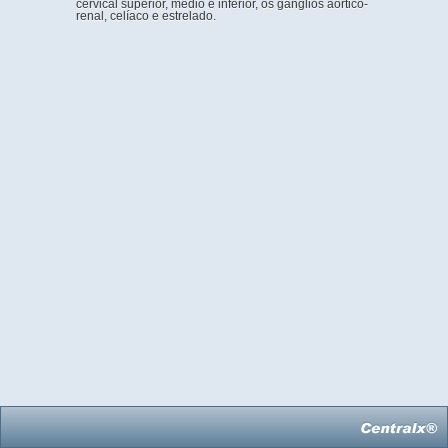
cervical superior, médio e inferior, os gânglios aórtico-
renal, celíaco e estrelado.