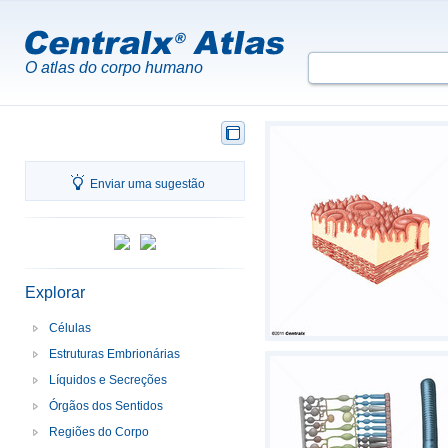
O atlas do corpo humano
Enviar uma sugestão
Explorar
Células
Estruturas Embrionárias
Líquidos e Secreções
Órgãos dos Sentidos
Regiões do Corpo