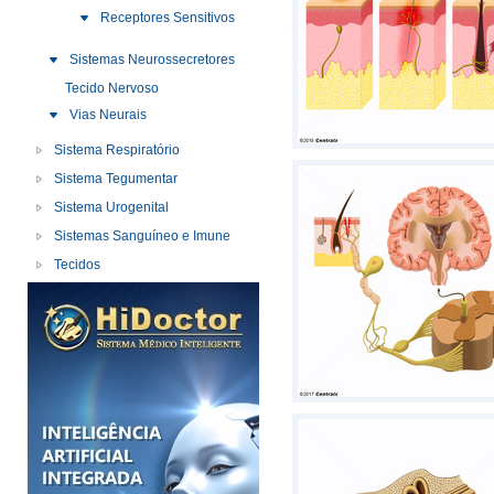
Receptores Sensitivos
Sistemas Neurossecretores
Tecido Nervoso
Vias Neurais
Sistema Respiratório
Sistema Tegumentar
Sistema Urogenital
Sistemas Sanguíneo e Imune
Tecidos