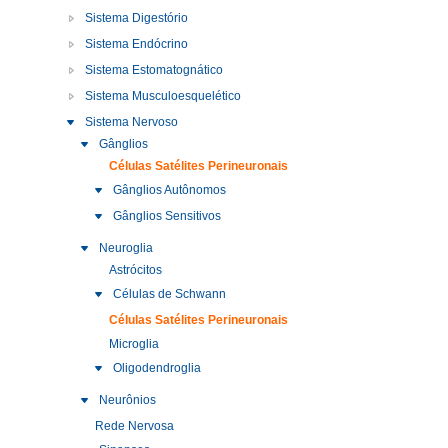
Sistema Digestório
Sistema Endócrino
Sistema Estomatognático
Sistema Musculoesquelético
Sistema Nervoso
Gânglios
Células Satélites Perineuronais
Gânglios Autônomos
Gânglios Sensitivos
Neuroglia
Astrócitos
Células de Schwann
Células Satélites Perineuronais
Microglia
Oligodendroglia
Neurônios
Rede Nervosa