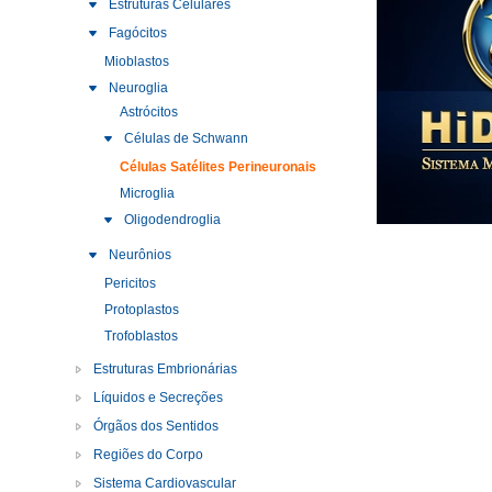
Estruturas Celulares
Fagócitos
Mioblastos
Neuroglia
Astrócitos
Células de Schwann
Células Satélites Perineuronais
Microglia
Oligodendroglia
Neurônios
Pericitos
Protoplastos
Trofoblastos
Estruturas Embrionárias
Líquidos e Secreções
Órgãos dos Sentidos
Regiões do Corpo
Sistema Cardiovascular