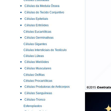
Células Cultivadas
Células da Medula Óssea
Células do Tecido Conjuntivo
Células Epiteliais
Células Eritróides
Células Eucarióticas
Células Germinativas
Células Gigantes
Células Intersticiais do Testículo
Células Lúteas
Células Mielóides
Células Musculares
Células Oxífilas
Células Procarióticas
Células Produtoras de Anticorpos
Células Sanguíneas
Células-Tronco
Esferoplastos