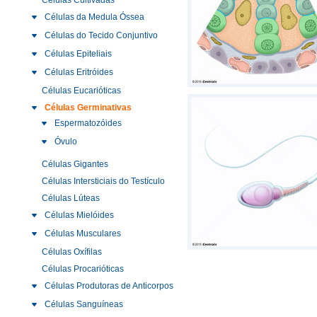
Células Cultivadas
Células da Medula Óssea
Células do Tecido Conjuntivo
Células Epiteliais
Células Eritróides
Células Eucarióticas
Células Germinativas
Espermatozóides
Óvulo
Células Gigantes
Células Intersticiais do Testículo
Células Lúteas
Células Mielóides
Células Musculares
Células Oxífilas
Células Procarióticas
Células Produtoras de Anticorpos
Células Sanguíneas