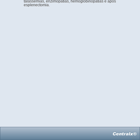
talassemias, enzimopatias, hemoglobinopatias e após
esplenectomia.