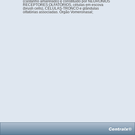
(castanho amarelado) é constituído por NEURÔNIOS
RECEPTORES OLFATÓRIOS, células em escova
(brush cells), CÉLULAS-TRONCO e glândulas
olfatórias associadas. Órgão Vomeronasal;