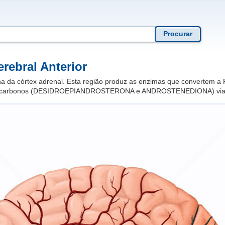
erebral Anterior
na da córtex adrenal. Esta região produz as enzimas que converte
19 carbonos (DESIDROEPIANDROSTERONA e ANDROSTENEDIONA) v