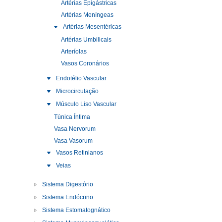
Artérias Epigástricas
Artérias Meníngeas
Artérias Mesentéricas
Artérias Umbilicais
Arteríolas
Vasos Coronários
Endotélio Vascular
Microcirculação
Músculo Liso Vascular
Túnica Íntima
Vasa Nervorum
Vasa Vasorum
Vasos Retinianos
Veias
Sistema Digestório
Sistema Endócrino
Sistema Estomatognático