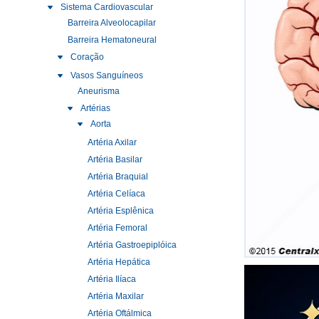
Sistema Cardiovascular
Barreira Alveolocapilar
Barreira Hematoneural
Coração
Vasos Sanguíneos
Aneurisma
Artérias
Aorta
Artéria Axilar
Artéria Basilar
Artéria Braquial
Artéria Celíaca
Artéria Esplênica
Artéria Femoral
Artéria Gastroepiplóica
Artéria Hepática
Artéria Ilíaca
Artéria Maxilar
Artéria Oftálmica