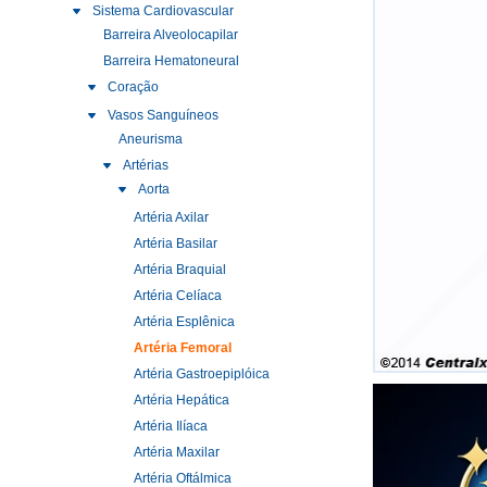
Sistema Cardiovascular
Barreira Alveolocapilar
Barreira Hematoneural
Coração
Vasos Sanguíneos
Aneurisma
Artérias
Aorta
Artéria Axilar
Artéria Basilar
Artéria Braquial
Artéria Celíaca
Artéria Esplênica
Artéria Femoral
Artéria Gastroepiplóica
Artéria Hepática
Artéria Ilíaca
Artéria Maxilar
Artéria Oftálmica