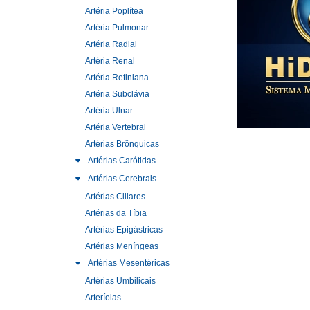
Artéria Poplítea
Artéria Pulmonar
Artéria Radial
Artéria Renal
Artéria Retiniana
Artéria Subclávia
Artéria Ulnar
Artéria Vertebral
Artérias Brônquicas
Artérias Carótidas
Artérias Cerebrais
Artérias Ciliares
Artérias da Tíbia
Artérias Epigástricas
Artérias Meníngeas
Artérias Mesentéricas
Artérias Umbilicais
Arteríolas