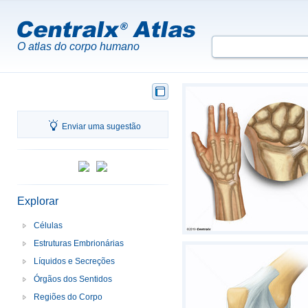
O atlas do corpo humano
Enviar uma sugestão
Explorar
Células
Estruturas Embrionárias
Líquidos e Secreções
Órgãos dos Sentidos
Regiões do Corpo