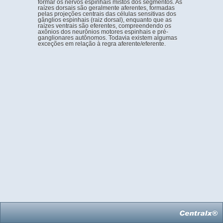
formar os nervos espinhais mistos dos segmentos. As
raízes dorsais são geralmente aferentes, formadas
pelas projeções centrais das células sensitivas dos
gânglios espinhais (raiz dorsal), enquanto que as
raízes ventrais são eferentes, compreendendo os
axônios dos neurônios motores espinhais e pré-
ganglionares autônomos. Todavia existem algumas
exceções em relação à regra aferente/eferente.