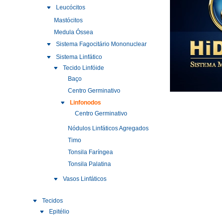
Leucócitos
Mastócitos
Medula Óssea
Sistema Fagocitário Mononuclear
Sistema Linfático
Tecido Linfóide
Baço
Centro Germinativo
Linfonodos
Centro Germinativo
Nódulos Linfáticos Agregados
Timo
Tonsila Faríngea
Tonsila Palatina
Vasos Linfáticos
Tecidos
Epitélio